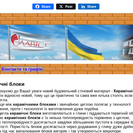
Share
Post
Share
Контакти та графік
чні блоки
ємо до Вашої уваги новий будівельний стіновий матеріал -
Керамічні
Він відносно новий, тому що це практично та сама вже кілька століть всі
егла.
я між
керамічними блоками
і звичайною цеглою полягає у технології
ення, проте і технологія їх виготовлення дуже подібна.
егла
керамічні блоки
виготовляються з глини і піддаються термічній об
ою
керамічних блоків
є їх низька теплопровідність порівняно з цеглою,
 теплопровідності досягається завдяки збільшенню пустоти в середині б
тості. Пористість блоків досягається через додавання у глину дуже дрібн
а під час випалювання блоків вигоряє і так утворюються мікропори.
Мінвата ТЕХНОБЛОК