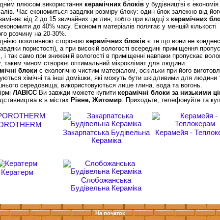
им плюсом використання
керамічних блоків
у будівництві є економія
іалів. Час економиться завдяки розміру блоку: один блок залежно від йог
 заміняє від 2 до 15 звичайних цеглин; тобто при кладці з
керамічних бло
економити до 40% часу. Економія матеріалів полягає у меншій кількості
го розчину на 20-30%.
ією позитивною стороною
керамічних блоків
є те що вони не конден
завдяки пористості), а при високій вологості всередині приміщення пропу
ні, і так само при зниженій вологості в приміщенні навпаки пропускає воло
, таким чином створює оптимальний мікроклімат для людини.
мічні блоки
є екологічно чистим матеріалом, оскільки при його виготовл
уються хімічні та інші домішки, які можуть бути шкідливими для людини 
нього середовища, використовуються лише глина, вода та вогонь.
рмі
ЛАВІСС
Ви завжди можете купити
керамічні блоки за низькими ц
дставництва є в містах
Рівне, Житомир
. Приходьте, телефонуйте та куп
OROTHERM
Закарпатська Будівельна
Керамейя - Теплок
Кераміка
Кератерм
Слобожанська
Будівельна Кераміка
На початок