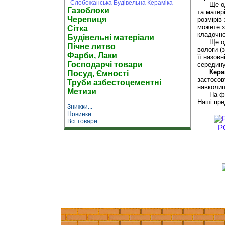
Слобожанська Будівельна Кераміка
Ще одн
Газоблоки
та матер
Черепиця
розмірів
можете з
Сітка
кладочно
Будівельні матеріали
Ще одн
Пічне литво
вологи (
Фарби, Лаки
її назов
Господарчі товари
середину
Кера
Посуд, Ємності
застосов
Труби азбестоцементні
навколиш
Метизи
На фі
Наші пре
Знижки...
Новинки...
Всі товари...
P