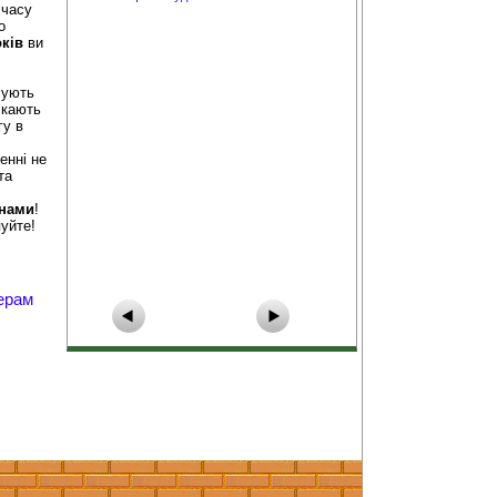
 часу
о
ків
ви
сують
скають
гу в
енні не
та
інами
!
уйте!
ерам