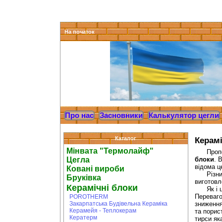
На початок
Про нас
Засновники
Калькулятор цегли
Каталог
Керамі
Мінвата "Термолайф"
Пропону
Цегла
блоки
. 
відома ц
Ковані вироби
Різниц
Бруківка
виготовл
Керамічні блоки
Як і ц
Переваг
POROTHERM
Закарпатська Будівельна Кераміка
зниження
Керамейя - Теплокерам
та порис
Кератерм
тирси як