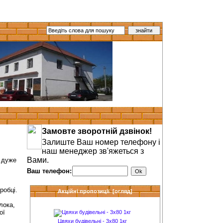
Замовте зворотній дзвінок!
Залиште Ваш номер телефону і
наш менеджер зв'яжеться з
Вами.
м дуже
Ваш телефон:
робці.
Акційні пропозиції [огляд]
лока,
ої
Цвяхи будівельні - 3х80 1кг
Мати з мінвати Термо