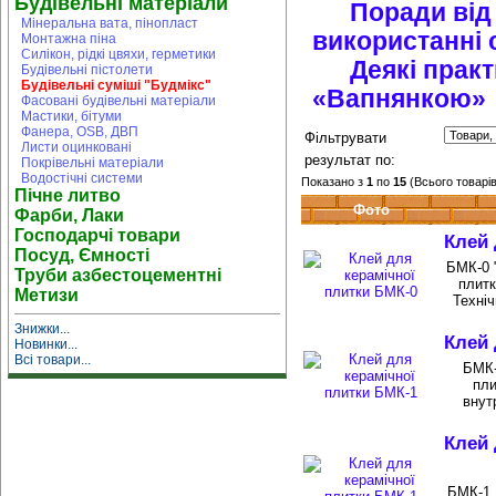
Будівельні матеріали
Поради від
Мінеральна вата, пінопласт
використанні 
Монтажна піна
Силікон, рідкі цвяхи, герметики
Деякі практ
Будівельні пістолети
Будівельні суміші "Будмікс"
«Вапнянкою»
Фасовані будівельні матеріали
Мастики, бітуми
Фанера, OSB, ДВП
Фільтрувати
Листи оцинковані
результат по:
Покрівельні матеріали
Водостічні системи
Показано з
1
по
15
(Всього товарі
Пічне литво
Фото
Фарби, Лаки
Господарчі товари
Клей 
Посуд, Ємності
БМК-0 
Труби азбестоцементні
плитк
Метизи
Техніч
Знижки...
Клей 
Новинки...
Всі товари...
БМК-
пли
внут
Клей 
БМК-1 