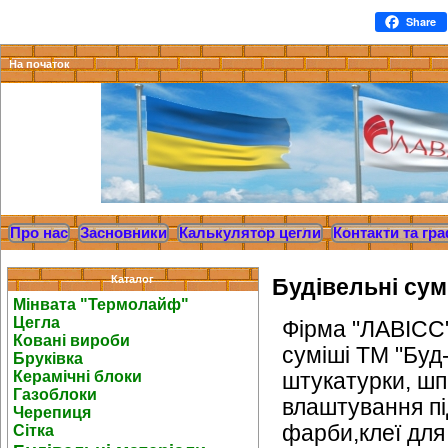
Share
На початок
Про нас
Засновники
Калькулятор цегли
Контакти та гра
Каталог
Будівельні сум
Мінвата "Термолайф"
Цегла
Фірма "ЛАВІСС"
Ковані вироби
суміші ТМ "Буд-
Бруківка
Керамічні блоки
штукатурки, шп
Газоблоки
влаштування пі
Черепиця
фарби,клеї для 
Сітка