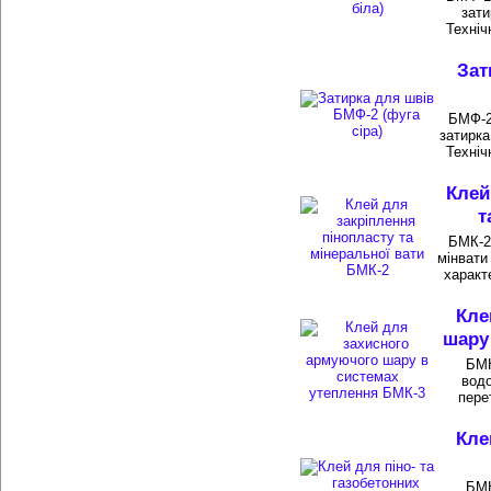
зати
Техніч
Зат
БМФ-2 
затирка
Техніч
Клей
т
БМК-2
мінвати
характ
Кле
шару
БМК
вод
пере
Кле
БМК