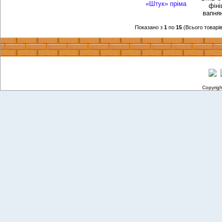
фіні
вапня
Показано з
1
по
15
(Всього товарі
Copyrig