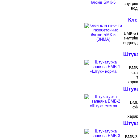
внутріш
вод
Кле
БМК-5 (
внутріш
водовід
Штука
БМВ-
ста
харак
Штука
БМВ
фі
харак
Штука
БМВ-3 