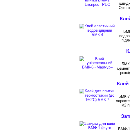
швидк
Орієнт
Кле
БМК
водов
підл
К
БМК-
цемент
розхі
Клей 
БМК-7 
характе
м2 п
Зат
БМФ-1 