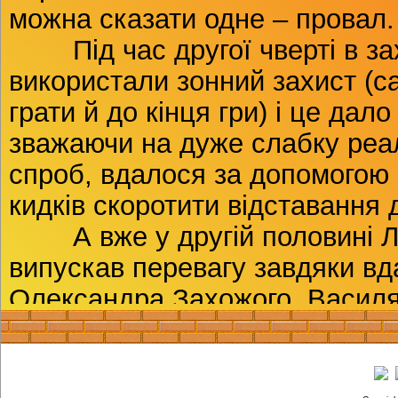
можна сказати одне – провал.
Під час другої чверті в зах
використали зонний захист (с
грати й до кінця гри) і це дало
зважаючи на дуже слабку реа
спроб, вдалося за допомогою
кидків скоротити відставання д
А вже у другій половині Л
випускав перевагу завдяки вд
Олександра Захожого, Василя
Ткачука.
Також потрібно відзначити
злагоджену гру в захисті усіє