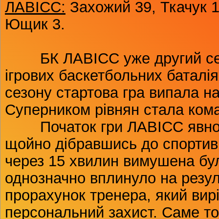
ЛАВІСС:
Захожий 39, Ткачук 1
Ющик 3.
БК ЛАВІСС уже другий сезо
ігрових баскетбольних баталія
сезону стартова гра випала на
Суперником рівнян стала ком
Початок гри ЛАВІСС явно 
щойно дібравшись до спортив
через 15 хвилин вимушена бул
однозначно вплинуло на резул
прорахунок тренера, який вир
персональний захист. Саме то