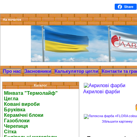
Share
На початок
Про нас
Засновники
Калькулятор цегли
Контакти та гра
Каталог
Акрилові фарби
Мінвата "Термолайф"
Цегла
Ковані вироби
Бруківка
Керамічні блоки
Газоблоки
Збільшити картинку
Черепиця
Сітка