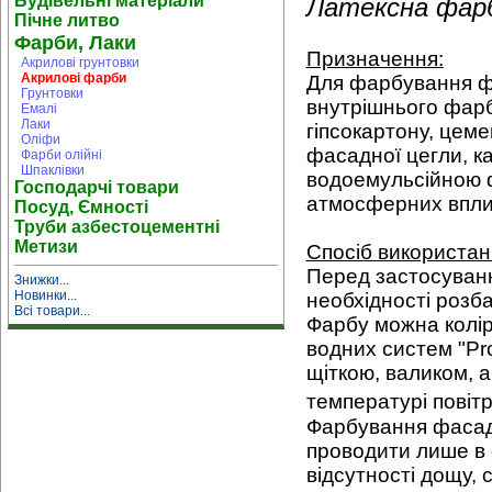
Будівельні матеріали
Латексна фар
Пічне литво
Фарби, Лаки
Призначення:
Акрилові грунтовки
Акрилові фарби
Для фарбування фа
Грунтовки
внутрішнього фарб
Емалі
Лаки
гіпсокартону, цеме
Оліфи
фасадної цегли, к
Фарби олійні
Шпаклівки
водоемульсійною 
Господарчі товари
атмосферних вплив
Посуд, Ємності
Труби азбестоцементні
Метизи
Спосіб використан
Перед застосуван
Знижки...
Новинки...
необхідності розба
Всі товари...
Фарбу можна колір
водних систем "Pr
щіткою, валиком, 
температурі повітр
Фарбування фаса
проводити лише в 
відсутності дощу, с