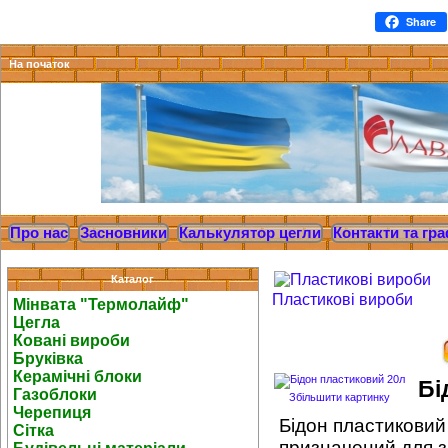
Share
На початок
Про нас
Засновники
Калькулятор цегли
Контакти та гра
Каталог
Пластикові вироби
Мінвата "Термолайф"
Цегла
Ковані вироби
Бруківка
Керамічні блоки
Бі
Газоблоки
Збільшити картинку
Черепиця
Бідон пластиковий
Сітка
призначений для з