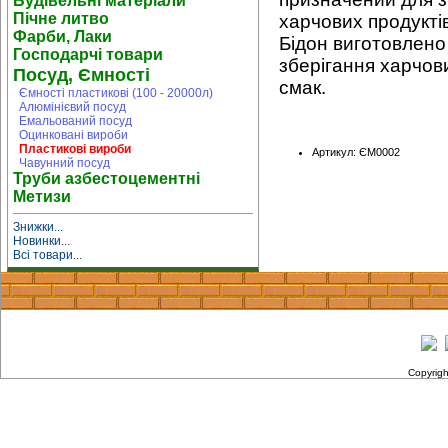
Будівельні матеріали
Пічне литво
харчових продуктів
Фарби, Лаки
Бідон виготовлено
Господарчі товари
зберігання харчови
Посуд, Ємності
смак.
Ємності пластикові (100 - 20000л)
Алюмінієвий посуд
Емальований посуд
Оцинковані вироби
Пластикові вироби
Артикул: ЄМ0002
Чавунний посуд
Труби азбестоцементні
Метизи
Знижки...
Новинки...
Всі товари...
Copyrig