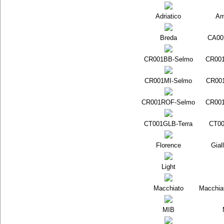
Adriatico
Am
Breda
CA00
CR001BB-Selmo
CR00
CR001MI-Selmo
CR00
CR001ROF-Selmo
CR00
CT001GLB-Terra
CT00
Florence
Gial
Light
Macchiato
Macchia
MIB