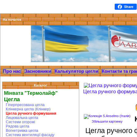
Share
На початок
Про нас
Засновники
Калькулятор цегли
Контакти та гра
Каталог
Цегла ручного формув
Мінвата "Термолайф"
Цегла
Гіперпресована цегла
Клінкерна цегла (Клінкер)
Цегла ручного формування
Лицювальна цегла
Збільшити картинку
Системи огорожі
Рядова цегла
Цегла ручного 
Вогнетривка цегла
Система вентиляції фасаду