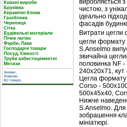
виробляється з 
Ковані вироби
Бруківка
чистою, з унік
Керамічні блоки
ідеально підход
Газоблоки
фасадів будинкі
Черепиця
Сітка
Витрати цегли 
Будівельні матеріали
Пічне литво
цегли формату 
Фарби, Лаки
S.Anselmo
випус
Господарчі товари
Посуд, Ємності
звичайна цегли
Труби азбестоцементні
половинка NF -
Метизи
240х20х71, кут 
Знижки...
Новинки...
Цегла формату 
Всі товари...
Corso - 500x10
500х45х40, Cor
Нижче наведено
S.Anselmo. Для
зобрашення кла
мініатюрі.