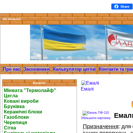
Share
На початок
Про нас
Засновники
Калькулятор цегли
Контакти та гра
Каталог
Емалі
Мінвата "Термолайф"
Цегла
Ковані вироби
Бруківка
Керамічні блоки
Емал
Газоблоки
Збільшити картинку
Черепиця
Призначення
: для
Сітка
інших поверхонь, 