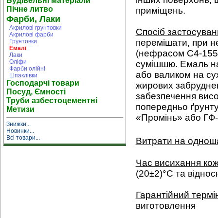
Будівельні матеріали
Пічне литво
приміщень.
Фарби, Лаки
Акрилові грунтовки
Спосіб застосуван
Акрилові фарби
перемішати, при не
Грунтовки
Емалі
(нефрасом С4-155/
Лаки
Оліфи
сумішшю. Емаль н
Фарби олійні
або валиком на су
Шпаклівки
Господарчі товари
жирових забруднен
Посуд, Ємності
забезпечення висо
Труби азбестоцементні
попередньо ґрунт
Метизи
«Промінь» або ГФ-
Знижки...
Новинки...
Всі товари...
Витрати на однош
Час висихання ко
(20±2)°С та віднос
Гарантійний термі
виготовлення