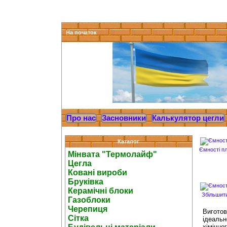
На початок
Про нас
Засновники
Калькулятор цегли
Каталог
Ємності пл
Мінвата "Термолайф"
Цегла
Ковані вироби
Бруківка
Керамічні блоки
Збільшит
Газоблоки
Черепиця
Виготов
Сітка
ідеальн
хімічно