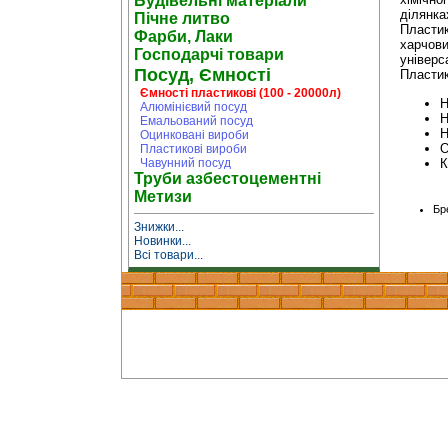
Будівельні матеріали
ділянка
Пічне литво
Пластик
Фарби, Лаки
харчови
Господарчі товари
універс
Посуд, Ємності
Пластик
Ємності пластикові (100 - 20000л)
Н
Алюмінієвий посуд
Н
Емальований посуд
Н
Оцинковані вироби
О
Пластикові вироби
К
Чавунний посуд
Труби азбестоцементні
Метизи
Бр
Знижки...
Новинки...
Всі товари...