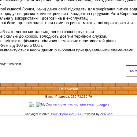
х.
ові ємності (бочки, баки) даної серії підходять для зберігання питної вод
х продуктів, різних хімічних речовин. Квадратна продукція Рото Європла
альна у використанні і довговічна в експлуатації.
ові баки, що поставляються нами на ринок, мають такі характеристики:
абагато легше металевих, легко транспортуються.
е схильні до корозії, володіють довгим терміном служби.
е змінюють фізичних, хімічних і смакових властивостей рідин.
б'єм від 100 до 5 000л.
омплектуються необхідними різьбовими приєднувальними елементами.
енд: EuroPlast
Конт
На початок
Ваша IP адреса: 216.73.216.79
Google+
Copyright © 2026
ТзОВ Фірма ЛАВІСС
. Powered by
Zen Cart