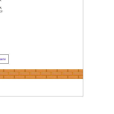
и,
ст
акти