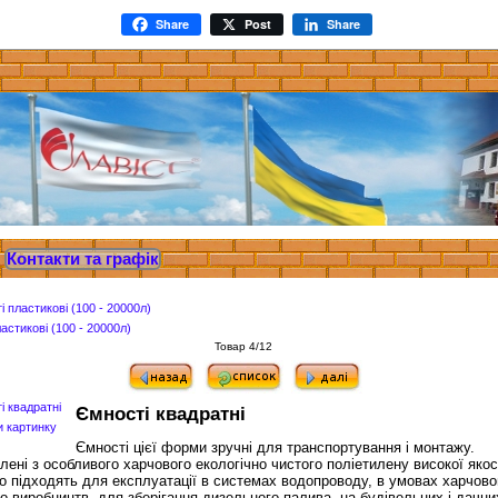
Share
Post
Share
Контакти та графік
астикові (100 - 20000л)
Товар 4/12
Ємності квадратні
и картинку
Ємності цієї форми зручні для транспортування і монтажу.
лені з особливого харчового екологічно чистого поліетилену високої якост
о підходять для експлуатації в системах водопроводу, в умовах харчово
го виробництв, для зберігання дизельного палива, на будівельних і дачни