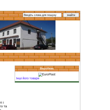
Виробник
Інші його товари
і і
го та
х