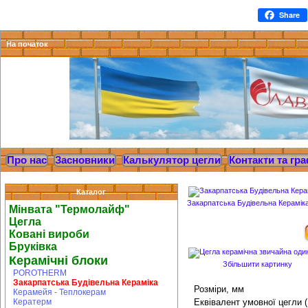
Share
На початок
Про нас
Засновники
Калькулятор цегли
Контакти та гра
Каталог
Закарпатська Будівельна Керамік
Мінвата "Термолайф"
Цегла
Ковані вироби
Бруківка
Керамічні блоки
Збільшити картинку
POROTHERM
Закарпатська Будівельна Кераміка
Розміри, мм
Керамейя - Теплокерам
Кератерм
Еквівалент умовної цегли 