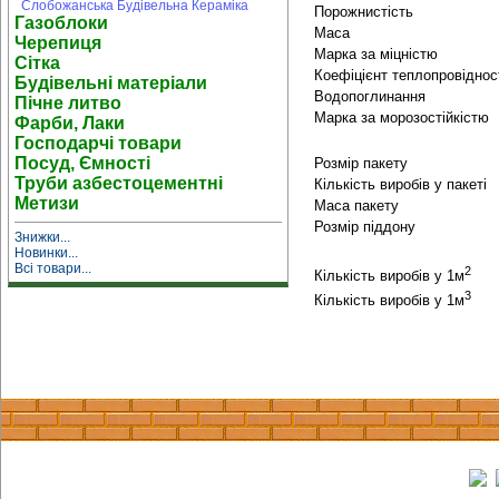
Слобожанська Будівельна Кераміка
Порожнистість
Газоблоки
Маса
Черепиця
Марка за міцністю
Сітка
Коефіцієнт теплопровіднос
Будівельні матеріали
Водопоглинання
Пічне литво
Марка за морозостійкістю
Фарби, Лаки
Господарчі товари
Посуд, Ємності
Розмір пакету
Труби азбестоцементні
Кількість виробів у пакеті
Метизи
Маса пакету
Розмір піддону
Знижки...
Новинки...
Всі товари...
2
Кількість виробів у 1м
3
Кількість виробів у 1м