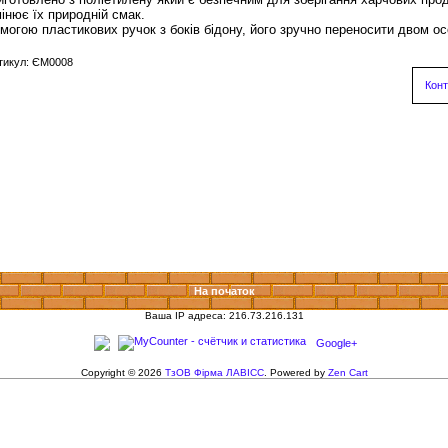
мінює їх природній смак.
могою пластикових ручок з боків бідону, його зручно переносити двом о
тикул: ЄМ0008
Конт
На початок
Ваша IP адреса: 216.73.216.131
Google+
Copyright © 2026
ТзОВ Фірма ЛАВІСС
. Powered by
Zen Cart