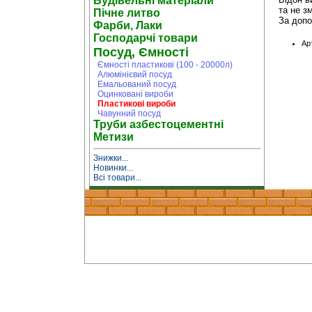
Будівельні матеріали
та не з
Пічне литво
За допо
Фарби, Лаки
Господарчі товари
Ар
Посуд, Ємності
Ємності пластикові (100 - 20000л)
Алюмінієвий посуд
Емальований посуд
Оцинковані вироби
Пластикові вироби
Чавунний посуд
Труби азбестоцементні
Метизи
Знижки...
Новинки...
Всі товари...