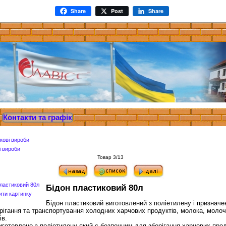
Share
Post
Share
Контакти та графік
і вироби
Товар 3/13
Бідон пластиковий 80л
ити картинку
Бідон пластиковий виготовлений з поліетилену і призначе
рігання та транспортування холодних харчових продуктів, молока, моло
ів.
иготовлено з поліетилену який є безпечним для зберігання харчових прод