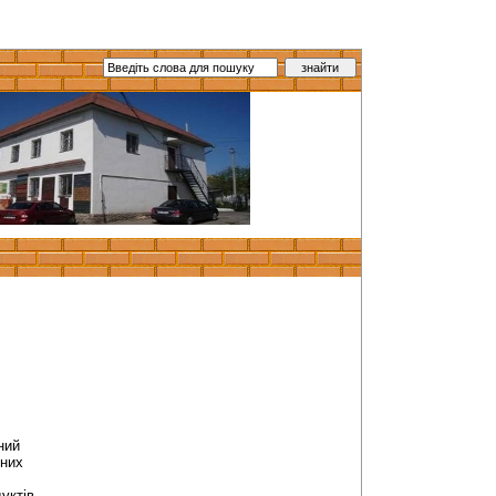
ний
чних
уктів