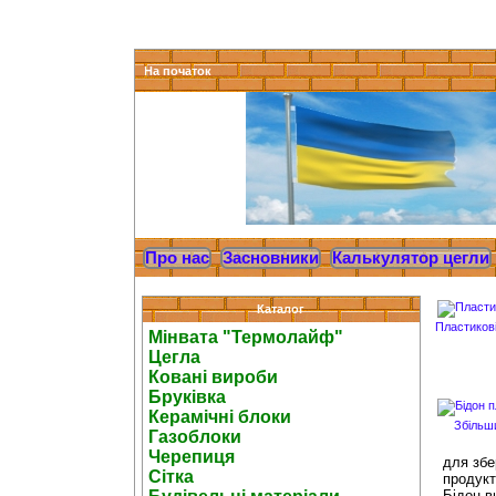
На початок
Про нас
Засновники
Калькулятор цегли
Каталог
Пластиков
Мінвата "Термолайф"
Цегла
Ковані вироби
Бруківка
Керамічні блоки
Збільш
Газоблоки
Черепиця
для збе
Сітка
продукт
Бідон в