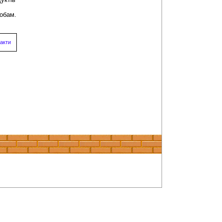
собам.
акти