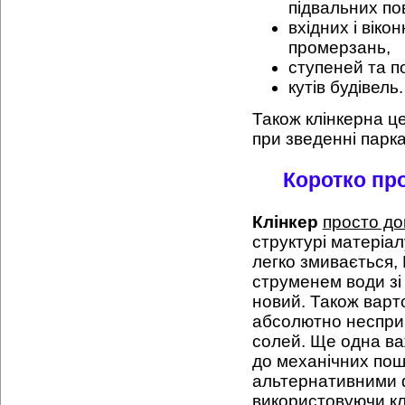
підвальних по
вхідних і віко
промерзань,
ступеней та п
кутів будівель.
Також клінкерна ц
при зведенні парка
Коротко про
Клінкер
просто до
структурі матеріал
легко змивається,
струменем води зі 
новий. Також варт
абсолютно несприй
солей. Ще одна важ
до механічних пошк
альтернативними 
використовуючи кл