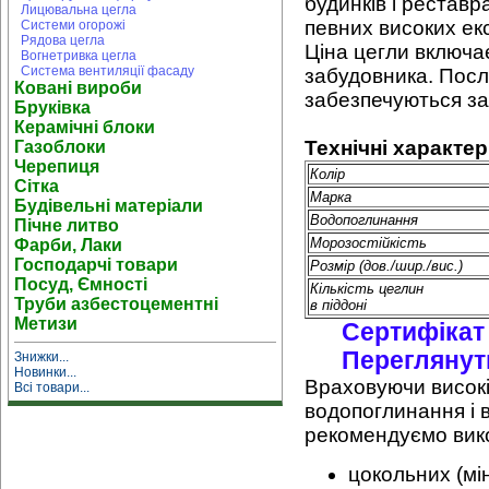
будинків і реставр
Лицювальна цегла
певних високих ек
Системи огорожі
Рядова цегла
Ціна цегли включа
Вогнетривка цегла
Система вентиляції фасаду
забудовника. Пос
Ковані вироби
забезпечуються з
Бруківка
Керамічні блоки
Технічні характе
Газоблоки
Черепиця
Колір
Сітка
Марка
Будівельні матеріали
Водопоглинання
Пічне литво
Морозостійкість
Фарби, Лаки
Господарчі товари
Розмір (дов./шир./вис.)
Посуд, Ємності
Кількість цеглин
Труби азбестоцементні
в піддоні
Метизи
Сертифікат 
Переглянут
Знижки...
Новинки...
Враховуючи високі 
Всі товари...
водопоглинання і в
рекомендуємо вик
цокольних (мін