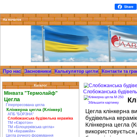
Share
На початок
Про нас
Засновники
Калькулятор цегли
Контакти та гра
Каталог
Слобожанська будівель
Мінвата "Термолайф"
Цегла
Кл
Збільшити картинку
Гіперпресована цегла
Клінкерна цегла (Клінкер)
Цегла клінкерна 
АПБ "БОРЗНА"
будівельна керамік
Слобожанська будівельна кераміка
ТМ «Євротон»
Клінкерна цегла (К
ТМ «Білоцерківська цегла»
використовується
ТМ «Керамейя»
Цегла ручного формування