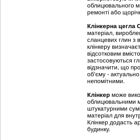
облицювального ма
ремонті або щоріч
Клінкерна цегла 
матеріал, виробле
сланцевих глин з 
клінкеру визначаєт
відсотковим вмісто
застосовуються гли
відзначити, що пр
об'єму - актуально
непомітними.
Клінкер
може викор
облицювальними м
штукатурними суміш
матеріал для вну
Клінкер додасть а
будинку.