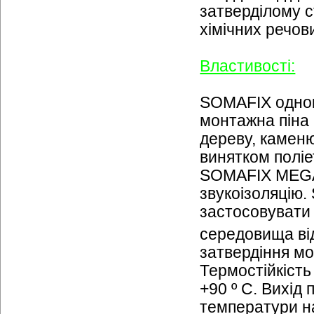
затверділому с
хімічних речов
Властивості:
SOMAFIX однок
монтажна піна 
дереву, каменю,
винятком поліе
SOMAFIX MEGA 
звукоізоляцію
застосовувати
середовища від
затвердіння мо
Термостійкість 
+90 º С. Вихід п
температури н