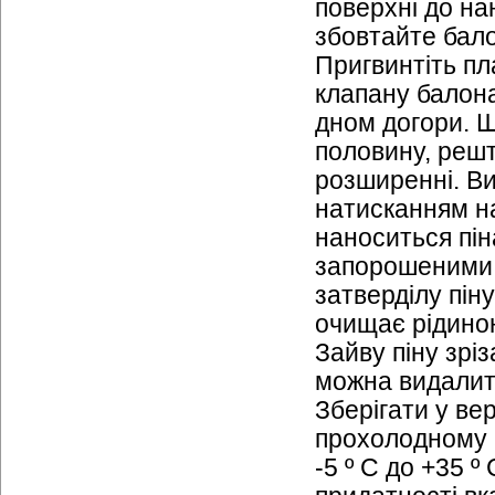
поверхні до на
збовтайте бало
Пригвинтіть пл
клапану балон
дном догори. 
половину, решт
розширенні. Ви
натисканням на
наноситься пін
запорошеними. 
затверділу пі
очищає рідин
Зайву піну зрі
можна видалит
Зберігати у ве
прохолодному 
-5 º C до +35 º