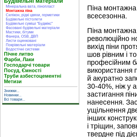
Будівельні матеріали
Мінеральна вата, пінопласт
Піна монтажна
Монтажна піна
всесезонна.
Силікон, рідкі цвяхи, герметики
Будівельні пістолети
Будівельні суміші "Будмікс"
Фасовані будівельні матеріали
Піна монтажн
Мастики, бітуми
Фанера, OSB, ДВП
революційно н
Листи оцинковані
Покрівельні матеріали
вихід піни про
Водостічні системи
шов рівним і то
Пічне литво
Фарби, Лаки
професійним ба
Господарчі товари
використання п
Посуд, Ємності
Труби азбестоцементні
й акуратно зап
Метизи
30-40%, ніж у 
Знижки...
застигання пін
Новинки...
Всі товари...
нанесення. Зас
ущільнення две
інших конструкц
і тріщин, запов
твердне під діє