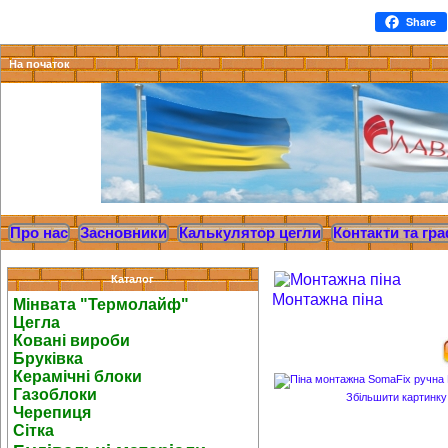
Share
На початок
Про нас
Засновники
Калькулятор цегли
Контакти та гра
Каталог
Монтажна піна
Мінвата "Термолайф"
Цегла
Ковані вироби
Бруківка
Керамічні блоки
Газоблоки
Збільшити картинку
Черепиця
Сітка