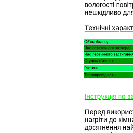
вологості пові
нешкідливо дл
Технічні харак
Об'єм балону
Час остаточного затвердін
Час первинного застиганн
Ступінь в'язкості
Густина
Теплопровідність
Інструкція по 
Перед викорис
нагріти до кім
досягнення на