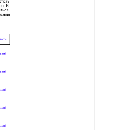
ртість
іт. В
ються
основі
акти