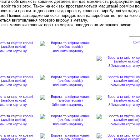
явити собі кількість кованих деталей, він дає можливість розрахувати ва
 воріт та хвірток. Також на ескізах проставляються масштабні розміри вор
вносяться правки та доповнення до проекту кованого виробу, які узгоджу
том. Пізніше затверджений ескіз передається на виробництво, де на його 
ється виготовлення готового виробу з металу.
скізні малюнки кованих воріт та хвірток наведено на малюнках нижче.
Конт
ільшити картинку
Збільшити картинку
Збільшити картинку
ільшити картинку
Збільшити картинку
Збільшити картинку
ільшити картинку
Збільшити картинку
Збільшити картинку
ільшити картинку
Збільшити картинку
Збільшити картинку