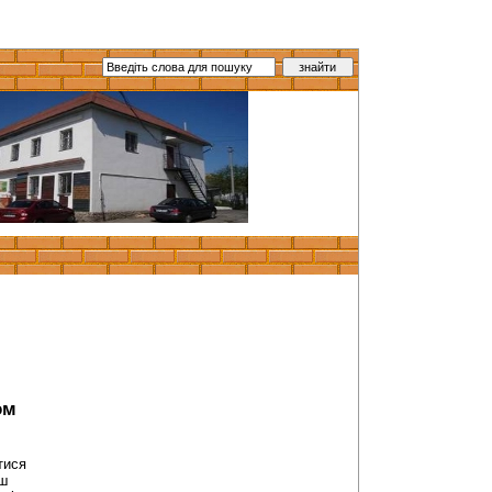
ом
тися
ьш