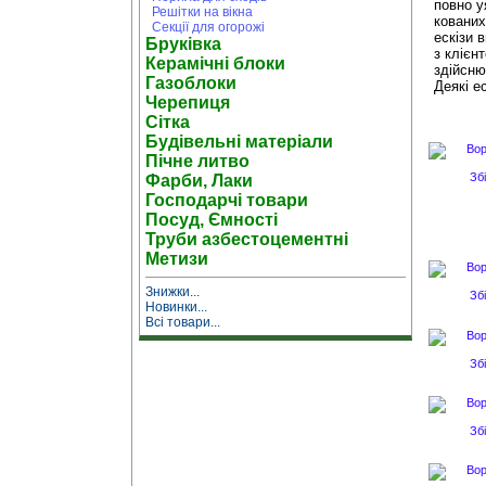
повно у
Решітки на вікна
кованих
Секції для огорожі
ескізи 
Бруківка
з клієн
Керамічні блоки
здійсню
Газоблоки
Деякі е
Черепиця
Сітка
Будівельні матеріали
Пічне литво
Зб
Фарби, Лаки
Господарчі товари
Посуд, Ємності
Труби азбестоцементні
Метизи
Знижки...
Зб
Новинки...
Всі товари...
Зб
Зб