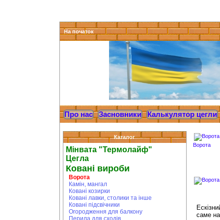
На початок
Про нас
Засновники
Калькулятор цегли
Каталог
Ворота
Мінвата "Термолайф"
Цегла
Ковані вироби
Ворота
Камін, мангал
Ковані козирки
Ковані лавки, столики та інше
Ковані підсвічники
Ескізни
Огородження для балкону
саме на
Перила для сходів