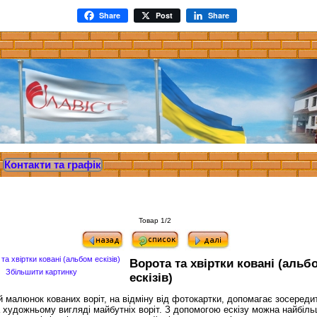
Share
Post
Share
Контакти та графік
Товар 1/2
Ворота та хвіртки ковані (альб
Збільшити картинку
ескізів)
й малюнок кованих воріт, на відміну від фотокартки, допомагає зосереди
 художньому вигляді майбутніх воріт. З допомогою ескізу можна найбіл