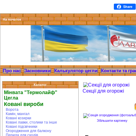
Share
На початок
Про нас
Засновники
Калькулятор цегли
Контакти та гра
Каталог
Секції для огорожі
Мінвата "Термолайф"
Цегла
Ковані вироби
Ворота
Камін, мангал
Ковані козирки
Збільшити картинку
Ковані лавки, столики та інше
Ковані підсвічники
Огородження для балкону
Перила для сходів