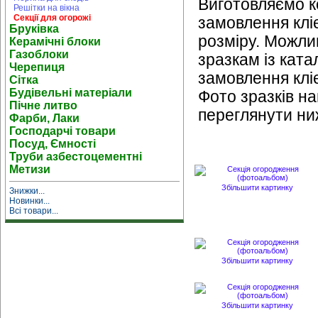
Виготовляємо ко
Решітки на вікна
Секції для огорожі
замовлення кліє
Бруківка
розміру. Можли
Керамічні блоки
Газоблоки
зразкам із катал
Черепиця
замовлення клі
Сітка
Будівельні матеріали
Фото зразків на
Пічне литво
переглянути ни
Фарби, Лаки
Господарчі товари
Посуд, Ємності
Труби азбестоцементні
Метизи
Збільшити картинку
Знижки...
Новинки...
Всі товари...
Збільшити картинку
Збільшити картинку